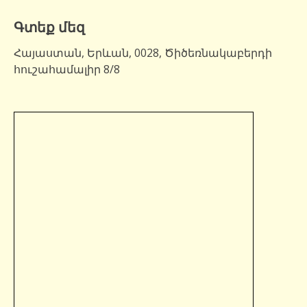
Գտեք մեզ
Հայաստան, Երևան, 0028, Ծիծեռնակաբերդի
հուշահամալիր 8/8